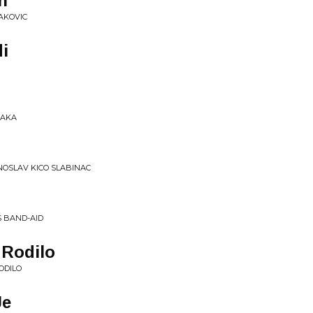
n
AKOVIC
i
JAKA
NOSLAV KICO SLABINAC
S BAND-AID
 Rodilo
ODILO
Je