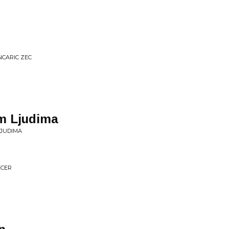
NCARIC ZEC
im Ljudima
LJUDIMA
ECER