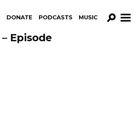
R
DONATE
PODCASTS
MUSIC
GO!
 – Episode