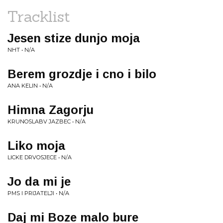
Tracklist
Jesen stize dunjo moja
NHT • N/A
Berem grozdje i cno i bilo
ANA KELIN • N/A
Himna Zagorju
KRUNOSLABV JAZBEC • N/A
Liko moja
LICKE DRVOSJECE • N/A
Jo da mi je
PMS I PRIJATELJI • N/A
Daj mi Boze malo bure