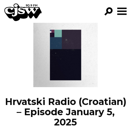
CJSW
GO!
FILTER BY:
PROGRAMS
EPISODES
NEWS
Hrvatski Radio (Croatian)
– Episode January 5,
2025