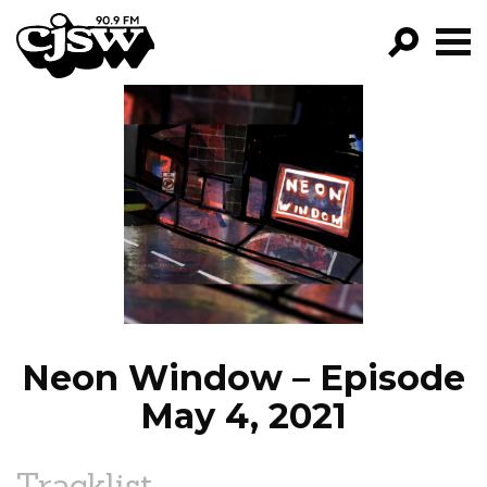
CJSW
GO!
FILTER BY:
PROGRAMS
EPISODES
NEWS
Neon Window – Episode
May 4, 2021
Tracklist