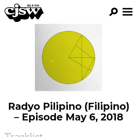
CJSW
GO!
FILTER BY:
PROGRAMS
EPISODES
NEWS
Radyo Pilipino (Filipino)
– Episode May 6, 2018
Tracklist