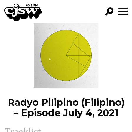
CJSW
GO!
FILTER BY:
PROGRAMS
EPISODES
NEWS
Radyo Pilipino (Filipino)
– Episode July 4, 2021
Tracklist