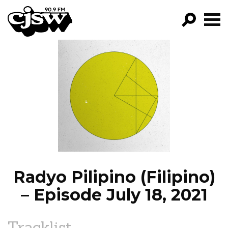
CJSW
GO!
FILTER BY:
PROGRAMS
EPISODES
NEWS
Radyo Pilipino (Filipino)
– Episode July 18, 2021
Tracklist