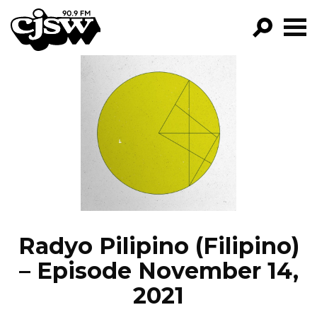
CJSW
GO!
FILTER BY:
PROGRAMS
EPISODES
NEWS
Radyo Pilipino (Filipino)
– Episode November 14,
2021