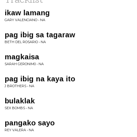
ikaw lamang
GARY VALENCIANO • NA
pag ibig sa tagaraw
BETH DEL ROSARIO • NA
magkaisa
SARAH GERONIM0 • NA
pag ibig na kaya ito
J BROTHERS • NA
bulaklak
SEX BOMBS • NA
pangako sayo
REY VALERA • NA