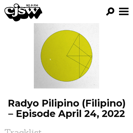
CJSW
GO!
FILTER BY:
PROGRAMS
EPISODES
NEWS
Radyo Pilipino (Filipino)
– Episode April 24, 2022
Tracklist