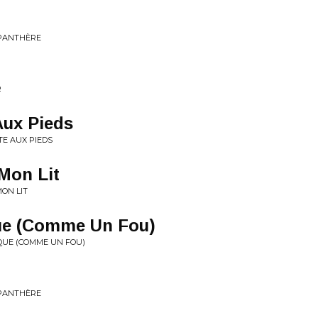
 PANTHÈRE
R
Aux Pieds
TE AUX PIEDS
Mon Lit
MON LIT
ue (Comme Un Fou)
IQUE (COMME UN FOU)
 PANTHÈRE