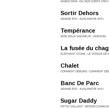
MARCO EMA • OÙ NOS CORPS S'EN
Sortir Dehors
ARIANE ROY • AVALANCHE (N​.​F)
Tempérance
MON DOUX SAIGNEUR • HORIZON
La fusée du chag
ELEPHANT STONE • LE VOYAGE DE 
Chalet
COMMENT DEBORD • COMMENT DE
Banc De Parc
ARIANE ROY • AVALANCHE (N​.​F)
Sugar Daddy
PATSY GALLANT • BESION D'AMOU