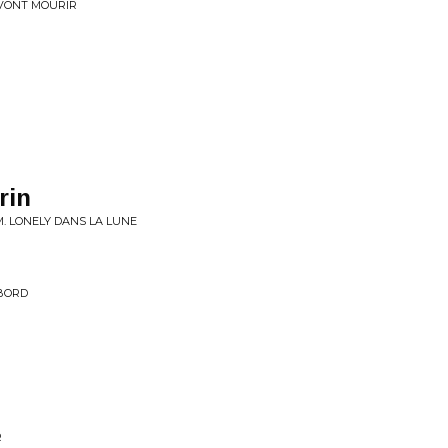
 VONT MOURIR
rin
M. LONELY DANS LA LUNE
BORD
R