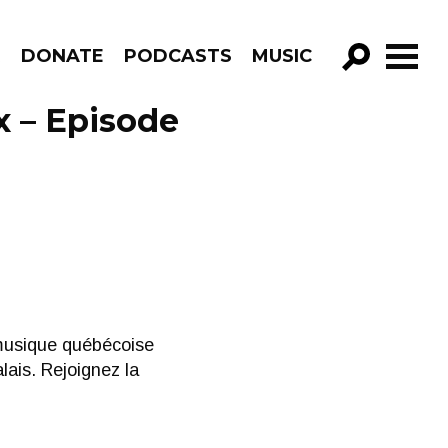
R
DONATE
PODCASTS
MUSIC
GO!
x – Episode
 musique québécoise
lais. Rejoignez la