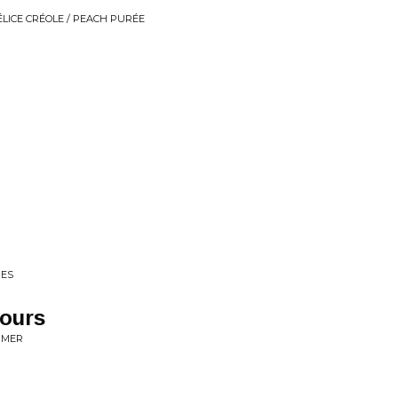
ÉLICE CRÉOLE / PEACH PURÉE
RES
jours
AIMER