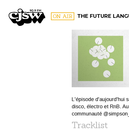
CJSW
ON AIR
THE FUTURE LAN
FILTER BY:
PROGR
L'épisode d'aujourd'hui 
disco, électro et RnB. Au
communauté @simpson_i
Tracklist