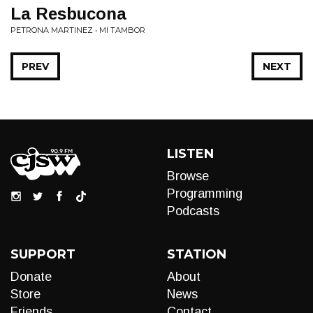
La Resbucona
PETRONA MARTINEZ • MI TAMBOR
PREV
NEXT
LISTEN
Browse
Programming
Podcasts
SUPPORT
STATION
Donate
About
Store
News
Friends
Contact