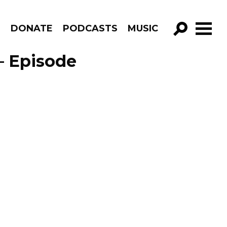
R
DONATE
PODCASTS
MUSIC
GO!
– Episode