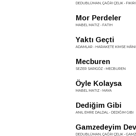
DEDUBLÜMAN, ÇAĞRI ÇELIK • FIKIR
Mor Perdeler
MABEL MATIZ • FATIH
Yaktı Geçti
ADAMLAR • HARAKETE KIMSE MÂNI 
Mecburen
SEZER SARIGÖZ • MECBUREN
Öyle Kolaysa
MABEL MATIZ • MAYA
Dediğim Gibi
ANIL EMRE DALDAL • DEDIĞIM GIBI
Gamzedeyim De
DEDUBLÜMAN, ÇAĞRI ÇELIK • GA