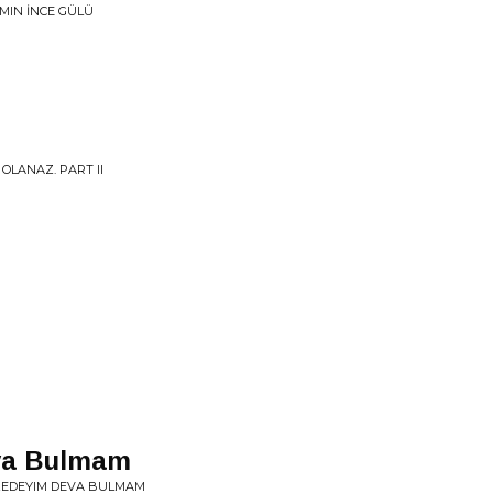
IMIN İNCE GÜLÜ
OLANAZ. PART II
va Bulmam
MZEDEYIM DEVA BULMAM