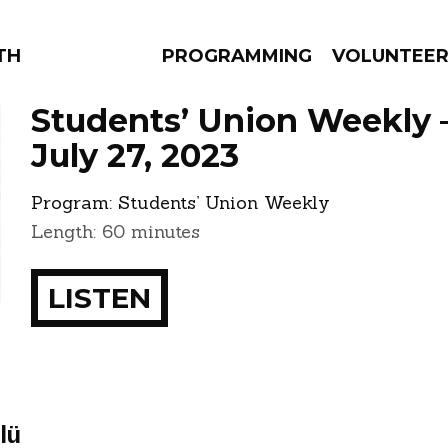
THE BEAUTIFUL
PROGRAMMING
VOLUNTEE
Students’ Union Weekly 
July 27, 2023
Program:
Students’ Union Weekly
AMS
EPISODES
NEWS
Length: 60 minutes
LISTEN
lü