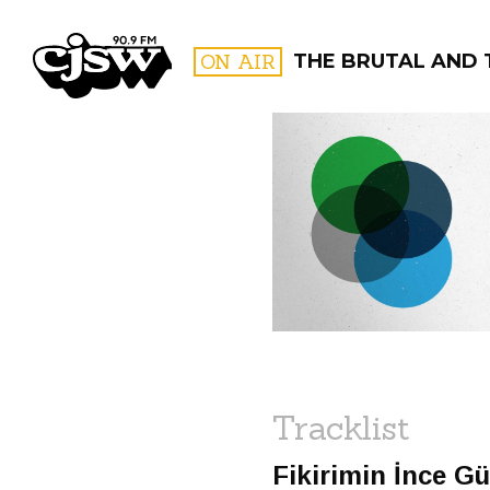
CJSW
ON AIR
THE BRUTAL AND 
FILTER BY:
PROGR
Tracklist
Fikirimin İnce Gü