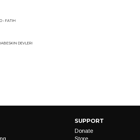
 • FATIH
RABESKIN DEVLERI
SUPPORT
Donate
ng
Store