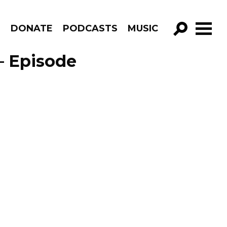
R
DONATE
PODCASTS
MUSIC
GO!
– Episode