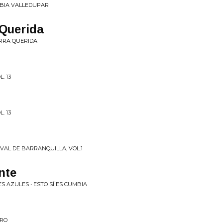
MBIA VALLEDUPAR
 Querida
RRA QUERIDA
. 13
. 13
VAL DE BARRANQUILLA, VOL.1
nte
S AZULES • ESTO SÍ ES CUMBIA
ERO