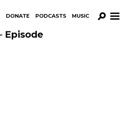
R
DONATE
PODCASTS
MUSIC
GO!
– Episode