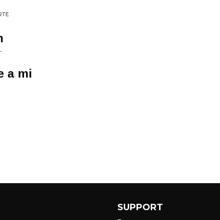
RTE
n
L
e a mi
SUPPORT