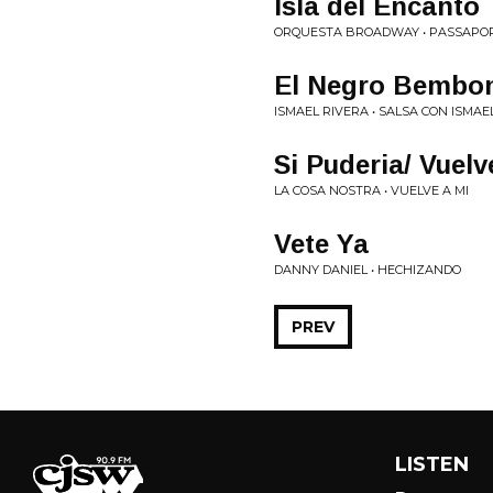
Isla del Encanto
ORQUESTA BROADWAY • PASSAPO
El Negro Bembo
ISMAEL RIVERA • SALSA CON ISMAE
Si Puderia/ Vuelv
LA COSA NOSTRA • VUELVE A MI
Vete Ya
DANNY DANIEL • HECHIZANDO
PREV
LISTEN