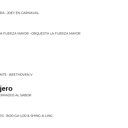
RA • JOEY EN CARNAVAL
LA FUERZA MAYOR • ORQUESTA LA FUERZA MAYOR
NTE • BEETHOVEN V
jero
FERRADOS AL SABOR
S • BOO-GA-LOO & SHING-A-LING