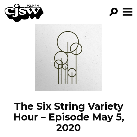
CJSW
GO!
FILTER BY:
PROGRAMS
EPISODES
NEWS
The Six String Variety
Hour – Episode May 5,
2020