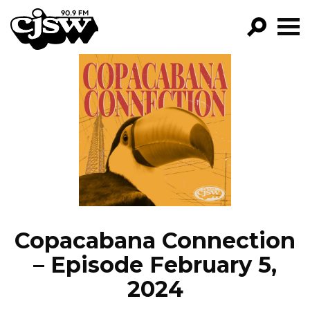
CJSW
GO!
FILTER BY:
PROGRAMS
EPISODES
NEWS
Copacabana Connection
– Episode February 5,
2024