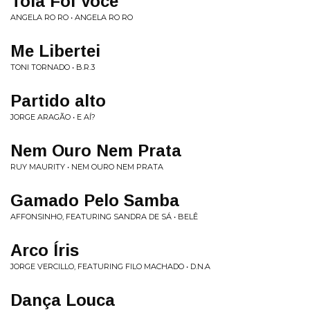
Tola Foi Você
ANGELA RO RO • ANGELA RO RO
Me Libertei
TONI TORNADO • B.R.3
Partido alto
JORGE ARAGÃO • E AÍ?
Nem Ouro Nem Prata
RUY MAURITY • NEM OURO NEM PRATA
Gamado Pelo Samba
AFFONSINHO, FEATURING SANDRA DE SÁ • BELÊ
Arco Íris
JORGE VERCILLO, FEATURING FILO MACHADO • D.N.A
Dança Louca