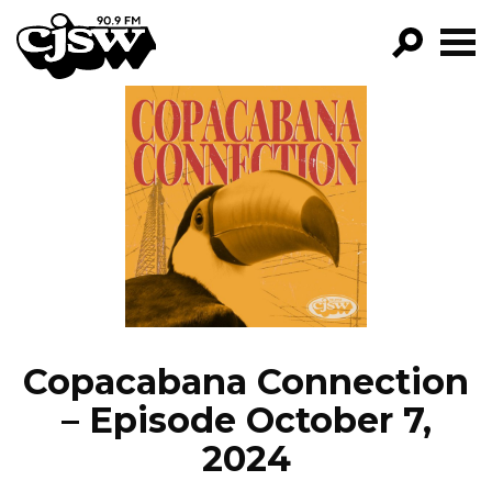
CJSW
GO!
FILTER BY:
PROGRAMS
EPISODES
NEWS
Copacabana Connection
– Episode October 7,
2024