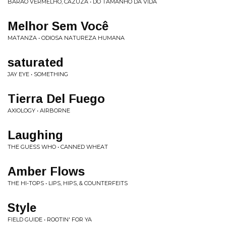
BARÃO VERMELHO, CAZUZA • DO TAMANHO DA VIDA
Melhor Sem Você
MATANZA • ODIOSA NATUREZA HUMANA
saturated
JAY EYE • SOMETHING
Tierra Del Fuego
AXIOLOGY • AIRBORNE
Laughing
THE GUESS WHO • CANNED WHEAT
Amber Flows
THE HI-TOPS • LIPS, HIPS, & COUNTERFEITS
Style
FIELD GUIDE • ROOTIN' FOR YA