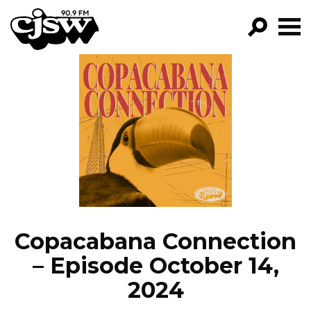
CJSW
GO!
FILTER BY:
PROGRAMS
EPISODES
NEWS
Copacabana Connection
– Episode October 14,
2024